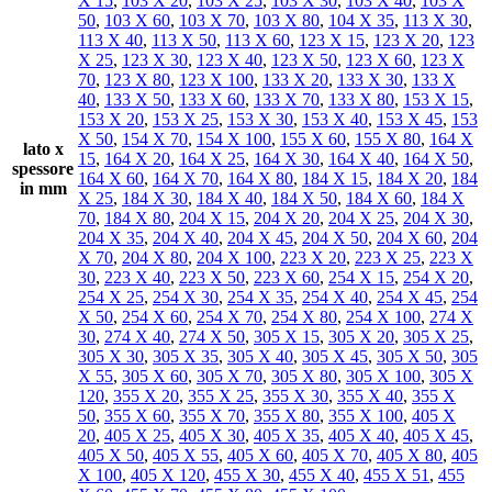
X 15
,
103 X 20
,
103 X 25
,
103 X 30
,
103 X 40
,
103 X
50
,
103 X 60
,
103 X 70
,
103 X 80
,
104 X 35
,
113 X 30
,
113 X 40
,
113 X 50
,
113 X 60
,
123 X 15
,
123 X 20
,
123
X 25
,
123 X 30
,
123 X 40
,
123 X 50
,
123 X 60
,
123 X
70
,
123 X 80
,
123 X 100
,
133 X 20
,
133 X 30
,
133 X
40
,
133 X 50
,
133 X 60
,
133 X 70
,
133 X 80
,
153 X 15
,
153 X 20
,
153 X 25
,
153 X 30
,
153 X 40
,
153 X 45
,
153
X 50
,
154 X 70
,
154 X 100
,
155 X 60
,
155 X 80
,
164 X
lato x
15
,
164 X 20
,
164 X 25
,
164 X 30
,
164 X 40
,
164 X 50
,
spessore
164 X 60
,
164 X 70
,
164 X 80
,
184 X 15
,
184 X 20
,
184
in mm
X 25
,
184 X 30
,
184 X 40
,
184 X 50
,
184 X 60
,
184 X
70
,
184 X 80
,
204 X 15
,
204 X 20
,
204 X 25
,
204 X 30
,
204 X 35
,
204 X 40
,
204 X 45
,
204 X 50
,
204 X 60
,
204
X 70
,
204 X 80
,
204 X 100
,
223 X 20
,
223 X 25
,
223 X
30
,
223 X 40
,
223 X 50
,
223 X 60
,
254 X 15
,
254 X 20
,
254 X 25
,
254 X 30
,
254 X 35
,
254 X 40
,
254 X 45
,
254
X 50
,
254 X 60
,
254 X 70
,
254 X 80
,
254 X 100
,
274 X
30
,
274 X 40
,
274 X 50
,
305 X 15
,
305 X 20
,
305 X 25
,
305 X 30
,
305 X 35
,
305 X 40
,
305 X 45
,
305 X 50
,
305
X 55
,
305 X 60
,
305 X 70
,
305 X 80
,
305 X 100
,
305 X
120
,
355 X 20
,
355 X 25
,
355 X 30
,
355 X 40
,
355 X
50
,
355 X 60
,
355 X 70
,
355 X 80
,
355 X 100
,
405 X
20
,
405 X 25
,
405 X 30
,
405 X 35
,
405 X 40
,
405 X 45
,
405 X 50
,
405 X 55
,
405 X 60
,
405 X 70
,
405 X 80
,
405
X 100
,
405 X 120
,
455 X 30
,
455 X 40
,
455 X 51
,
455