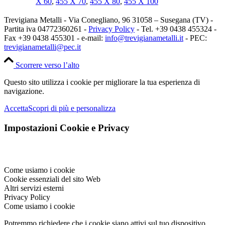
X 60
,
455 X 70
,
455 X 80
,
455 X 100
Trevigiana Metalli - Via Conegliano, 96 31058 – Susegana (TV) -
Partita iva 04772360261 -
Privacy Policy
- Tel. +39 0438 455324 -
Fax +39 0438 455301 - e-mail:
info@trevigianametalli.it
- PEC:
trevigianametalli@pec.it
Scorrere verso l’alto
Questo sito utilizza i cookie per migliorare la tua esperienza di
navigazione.
Accetta
Scopri di più e personalizza
Impostazioni Cookie e Privacy
Come usiamo i cookie
Cookie essenziali del sito Web
Altri servizi esterni
Privacy Policy
Come usiamo i cookie
Potremmo richiedere che i cookie siano attivi sul tuo dispositivo.