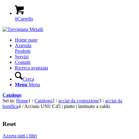
0
Carrello
Home page
Azienda
Prodotti
Servizi
Contatti
Ricerca avanzata
Cerca
Menu
Menu
Catalogo
Sei in:
Home
1
/
Catalogo
2
/
acciai da costruzione
3
/
acciai da
bonifica
4
/
Acciaio UNI: C45 | piatto | laminato a caldo
Reset
Azzera tutti i filtri