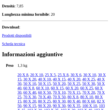
Densità
: 7,85
Lunghezza minima fornibile
: 20
Download
:
Prodotti disponibili
Scheda tecnica
Informazioni aggiuntive
Peso
1,3 kg
20 X 8
,
20 X 10
,
25 X 5
,
25 X 8
,
30 X 6
,
30 X 10
,
30 X
15
,
30 X 20
,
40 X 10
,
40 X 15
,
40 X 20
,
40 X 25
,
40 X
30
,
50 X 10
,
50 X 15
,
50 X 20
,
50 X 25
,
50 X 30
,
50 X
40
,
60 X 8
,
60 X 10
,
60 X 15
,
60 X 20
,
60 X 25
,
60 X
30
,
60 X 40
,
60 X 50
,
70 X 10
,
70 X 15
,
70 X 20
,
70 X
25
,
70 X 30
,
70 X 40
,
70 X 50
,
80 X 8
,
80 X 10
,
80 X
15
,
80 X 20
,
80 X 25
,
80 X 30
,
80 X 40
,
80 X 60
,
82 X
50
,
90 X 15
,
90 X 20
,
90 X 30
,
90 X 35
,
100 X 10
,
103