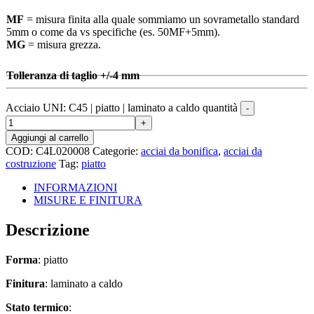
MF
= misura finita alla quale sommiamo un sovrametallo standard
5mm o come da vs specifiche (es. 50MF+5mm).
MG
= misura grezza.
Tolleranza di taglio +/-4 mm
Acciaio UNI: C45 | piatto | laminato a caldo quantità
Aggiungi al carrello
COD:
C4L020008
Categorie:
acciai da bonifica
,
acciai da
costruzione
Tag:
piatto
INFORMAZIONI
MISURE E FINITURA
Descrizione
Forma
: piatto
Finitura
: laminato a caldo
Stato termico
: