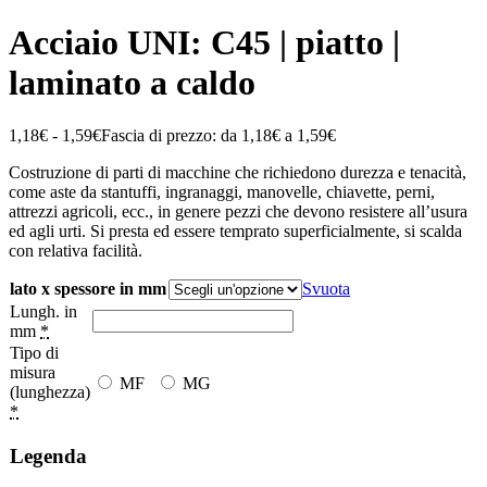
Acciaio UNI: C45 | piatto |
laminato a caldo
1,18
€
-
1,59
€
Fascia di prezzo: da 1,18€ a 1,59€
Costruzione di parti di macchine che richiedono durezza e tenacità,
come aste da stantuffi, ingranaggi, manovelle, chiavette, perni,
attrezzi agricoli, ecc., in genere pezzi che devono resistere all’usura
ed agli urti. Si presta ed essere temprato superficialmente, si scalda
con relativa facilità.
lato x spessore in mm
Svuota
Lungh. in
mm
*
Tipo di
misura
MF
MG
(lunghezza)
*
Legenda