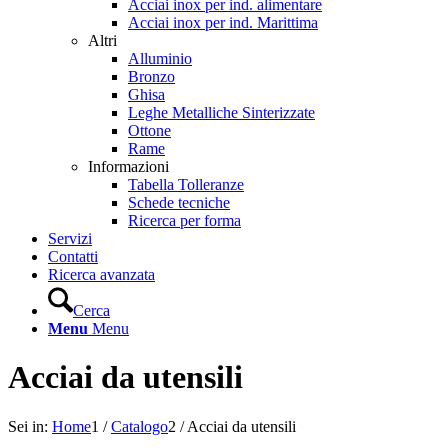
Acciai inox per ind. alimentare
Acciai inox per ind. Marittima
Altri
Alluminio
Bronzo
Ghisa
Leghe Metalliche Sinterizzate
Ottone
Rame
Informazioni
Tabella Tolleranze
Schede tecniche
Ricerca per forma
Servizi
Contatti
Ricerca avanzata
Cerca
Menu
Menu
Acciai da utensili
Sei in:
Home
1
/
Catalogo
2
/
Acciai da utensili