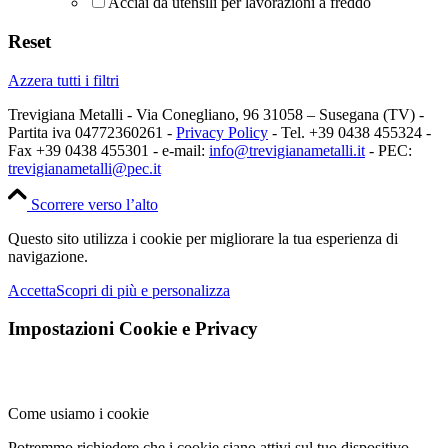
Acciai da utensili per lavorazioni a freddo
Reset
Azzera tutti i filtri
Trevigiana Metalli - Via Conegliano, 96 31058 – Susegana (TV) -
Partita iva 04772360261 -
Privacy Policy
- Tel. +39 0438 455324 -
Fax +39 0438 455301 - e-mail:
info@trevigianametalli.it
- PEC:
trevigianametalli@pec.it
Scorrere verso l’alto
Questo sito utilizza i cookie per migliorare la tua esperienza di
navigazione.
Accetta
Scopri di più e personalizza
Impostazioni Cookie e Privacy
Come usiamo i cookie
Potremmo richiedere che i cookie siano attivi sul tuo dispositivo.