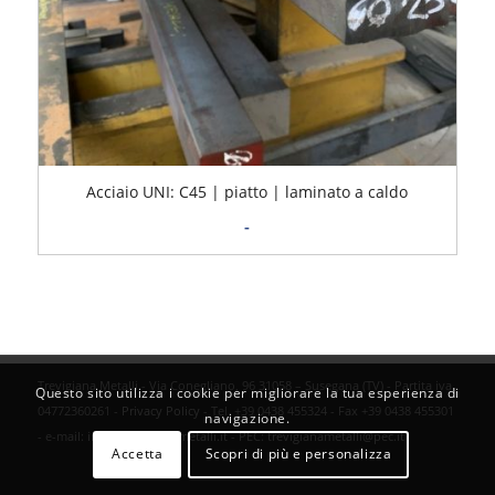
Acciaio UNI: C45 | piatto | laminato a caldo
Fascia
-
di
prezzo:
da
1,18€
a
1,59€
Trevigiana Metalli - Via Conegliano, 96 31058 – Susegana (TV) - Partita iva
Questo sito utilizza i cookie per migliorare la tua esperienza di
04772360261 -
Privacy Policy
- Tel. +39 0438 455324 - Fax +39 0438 455301
navigazione.
- e-mail:
info@trevigianametalli.it
- PEC:
trevigianametalli@pec.it
Accetta
Scopri di più e personalizza