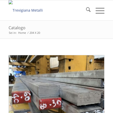
Catalogo
Sei in:
Home
/
204 X 20