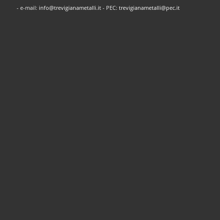
- e-mail:
info@trevigianametalli.it
- PEC:
trevigianametalli@pec.it