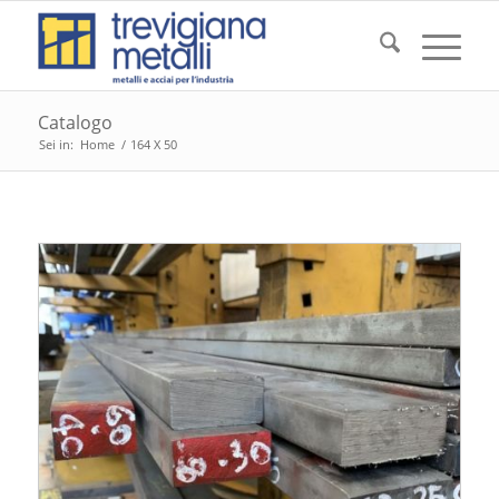
Catalogo
Sei in:
Home
/
164 X 50