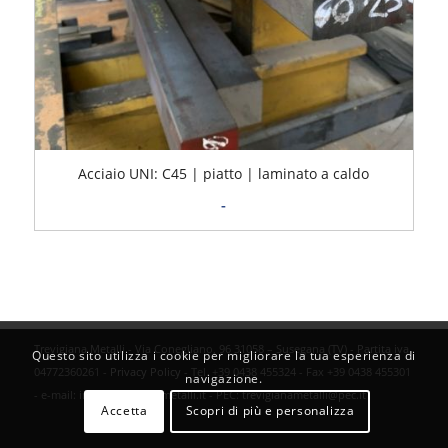
Acciaio UNI: C45 | piatto | laminato a caldo
Fascia
-
di
prezzo:
da
1,18€
a
1,59€
Trevigiana Metalli - Via Conegliano, 96 31058 – Susegana (TV) - Partita iva
Questo sito utilizza i cookie per migliorare la tua esperienza di
04772360261 -
Privacy Policy
- Tel. +39 0438 455324 - Fax +39 0438 455301
navigazione.
- e-mail:
info@trevigianametalli.it
- PEC:
trevigianametalli@pec.it
Accetta
Scopri di più e personalizza