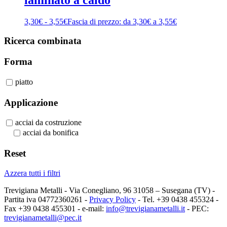
3,30
€
-
3,55
€
Fascia di prezzo: da 3,30€ a 3,55€
Ricerca combinata
Forma
piatto
Applicazione
acciai da costruzione
acciai da bonifica
Reset
Azzera tutti i filtri
Trevigiana Metalli - Via Conegliano, 96 31058 – Susegana (TV) -
Partita iva 04772360261 -
Privacy Policy
- Tel. +39 0438 455324 -
Fax +39 0438 455301 - e-mail:
info@trevigianametalli.it
- PEC:
trevigianametalli@pec.it