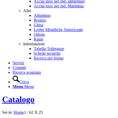
Acciai inox per ind. alimentare
Acciai inox per ind. Marittima
Altri
Alluminio
Bronzo
Ghisa
Leghe Metalliche Sinterizzate
Ottone
Rame
Informazioni
Tabella Tolleranze
Schede tecniche
Ricerca per forma
Servizi
Contatti
Ricerca avanzata
Cerca
Menu
Menu
Catalogo
Sei in:
Home
1
/
62 X 25