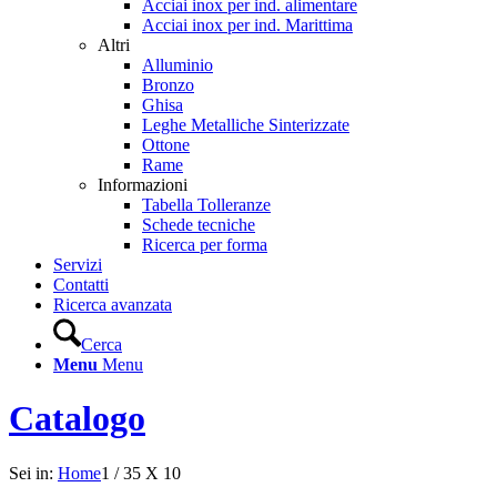
Acciai inox per ind. alimentare
Acciai inox per ind. Marittima
Altri
Alluminio
Bronzo
Ghisa
Leghe Metalliche Sinterizzate
Ottone
Rame
Informazioni
Tabella Tolleranze
Schede tecniche
Ricerca per forma
Servizi
Contatti
Ricerca avanzata
Cerca
Menu
Menu
Catalogo
Sei in:
Home
1
/
35 X 10