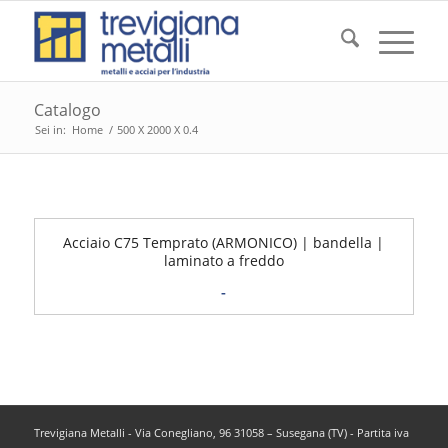
Catalogo
Sei in:
Home
/
500 X 2000 X 0.4
Acciaio C75 Temprato (ARMONICO) | bandella |
laminato a freddo
Fascia
-
di
prezzo:
da
6,55€
a
Trevigiana Metalli - Via Conegliano, 96 31058 – Susegana (TV) - Partita iva
20,95€