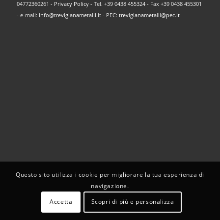
04772360261 -
Privacy Policy
- Tel. +39 0438 455324 - Fax +39 0438 455301
- e-mail:
info@trevigianametalli.it
- PEC:
trevigianametalli@pec.it
Questo sito utilizza i cookie per migliorare la tua esperienza di
navigazione.
Accetta
Scopri di più e personalizza