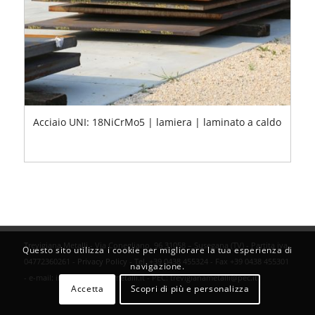
Acciaio UNI: 18NiCrMo5 | lamiera | laminato a caldo
Trevigiana Metalli - Via Conegliano, 96 31058 – Susegana (TV) - Partita iva
Questo sito utilizza i cookie per migliorare la tua esperienza di
04772360261 -
Privacy Policy
- Tel. +39 0438 455324 - Fax +39 0438 455301
navigazione.
- e-mail:
info@trevigianametalli.it
- PEC:
trevigianametalli@pec.it
Accetta
Scopri di più e personalizza