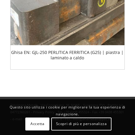
Ghisa EN: GJL-250 PERLITICA FERRITICA (G25) | piastra |
laminato a caldo
Trevigiana Metalli - Via Conegliano, 96 31058 – Susegana (TV) - Partita iva
Questo sito utilizza i cookie per migliorare la tua esperienza di
04772360261 -
Privacy Policy
- Tel. +39 0438 455324 - Fax +39 0438 455301
navigazione.
- e-mail:
info@trevigianametalli.it
- PEC:
trevigianametalli@pec.it
Accetta
Scopri di più e personalizza