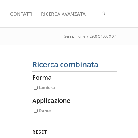
I
CONTATTI
RICERCA AVANZATA
Sei in:
Home
/
2200 X 1000 X 0.4
Ricerca combinata
Forma
lamiera
Applicazione
Rame
RESET