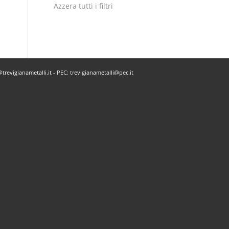
Azzera tutti i filtri
trevigianametalli.it
- PEC:
trevigianametalli@pec.it