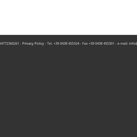
a 04772360261 -
Privacy Policy
- Tel. +39 0438 455324 - Fax +39 0438 455301 - e-mail:
info@