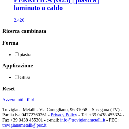
laminato a caldo
2,42
€
Ricerca combinata
Forma
piastra
Applicazione
Ghisa
Reset
Azzera tutti i filtri
Trevigiana Metalli - Via Conegliano, 96 31058 – Susegana (TV) -
Partita iva 04772360261 -
Privacy Policy
- Tel. +39 0438 455324 -
Fax +39 0438 455301 - e-mail:
info@trevigianametalli.it
- PEC:
trevigianametalli@pec.it