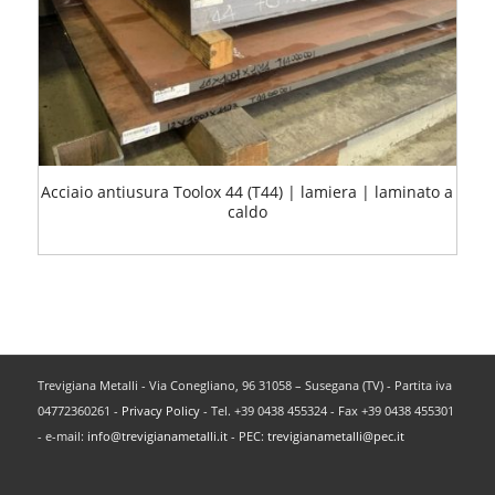
Acciaio antiusura Toolox 44 (T44) | lamiera | laminato a
caldo
Trevigiana Metalli - Via Conegliano, 96 31058 – Susegana (TV) - Partita iva
04772360261 -
Privacy Policy
- Tel. +39 0438 455324 - Fax +39 0438 455301
- e-mail:
info@trevigianametalli.it
- PEC:
trevigianametalli@pec.it