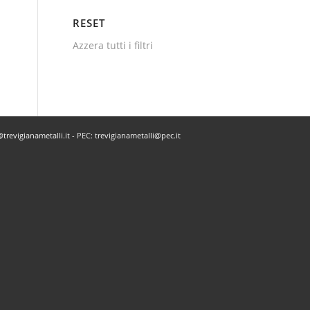
RESET
Azzera tutti i filtri
trevigianametalli.it
- PEC:
trevigianametalli@pec.it