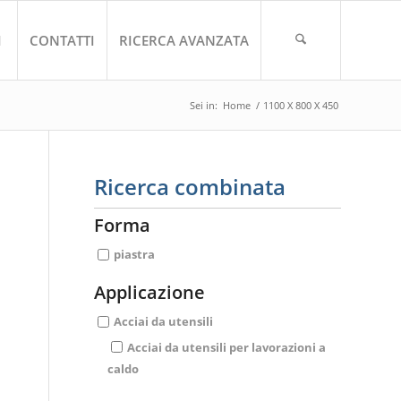
I
CONTATTI
RICERCA AVANZATA
Sei in:
Home
/
1100 X 800 X 450
Ricerca combinata
Forma
piastra
Applicazione
Acciai da utensili
Acciai da utensili per lavorazioni a
caldo