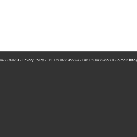
a 04772360261 -
Privacy Policy
- Tel. +39 0438 455324 - Fax +39 0438 455301 - e-mail:
info@