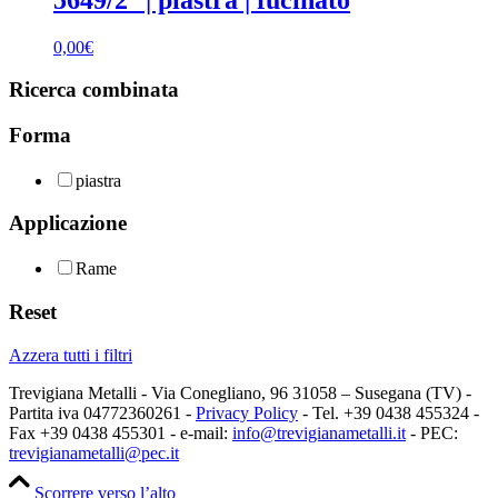
0,00
€
Ricerca combinata
Forma
piastra
Applicazione
Rame
Reset
Azzera tutti i filtri
Trevigiana Metalli - Via Conegliano, 96 31058 – Susegana (TV) -
Partita iva 04772360261 -
Privacy Policy
- Tel. +39 0438 455324 -
Fax +39 0438 455301 - e-mail:
info@trevigianametalli.it
- PEC:
trevigianametalli@pec.it
Scorrere verso l’alto