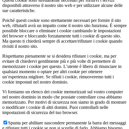
Questi cookie sono strettamente necessari per fornirvi i servizi
disponibili attraverso il nostro sito web e per utilizzare alcune delle
sue caratteristiche.
Poiché questi cookie sono strettamente necessari per fornire il sito
web, rifiutarli avrà un impatto come il nostro sito funziona. È sempre
possibile bloccare o eliminare i cookie cambiando le impostazioni
del browser e bloccando forzatamente tutti i cookie di questo sito.
Ma questo ti chiederà sempre di accettare/rifiutare i cookie quando
rivisiti il nostro sito.
Rispettiamo pienamente se si desidera rifiutare i cookie, ma per
evitare di chiedervi gentilmente più e più volte di permettere di
memorizzare i cookie per questo. L’utente è libero di rinunciare in
qualsiasi momento o optare per altri cookie per ottenere
un’esperienza migliore. Se rifiuti i cookie, rimuoveremo tutti i
cookie impostati nel nostro dominio.
Vi forniamo un elenco dei cookie memorizzati sul vostro computer
nel nostro dominio in modo che possiate controllare cosa abbiamo
memorizzato. Per motivi di sicurezza non siamo in grado di mostrare
o modificare i cookie di altri domini. Puoi controllarli nelle
impostazioni di sicurezza del tuo browser.
Spunta per abilitare nascondere permanente la barra dei messaggi
e rifiutare tutti i cookie se non si sceglie di farlo. Abbiamo bisogno