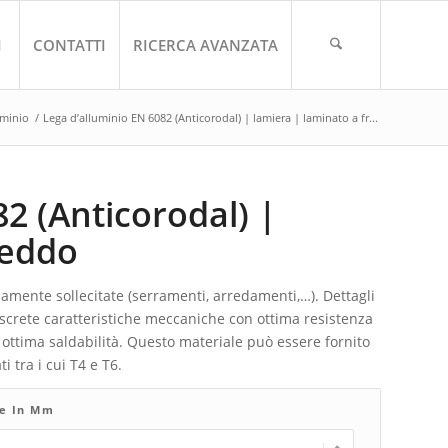
I
CONTATTI
RICERCA AVANZATA
uminio
/
Lega d’alluminio EN 6082 (Anticorodal) | lamiera | laminato a fr...
2 (Anticorodal) |
reddo
samente sollecitate (serramenti, arredamenti,…). Dettagli
iscrete caratteristiche meccaniche con ottima resistenza
e ottima saldabilità. Questo materiale può essere fornito
i tra i cui T4 e T6.
re In Mm