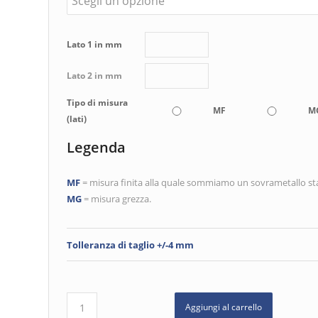
Lato 1 in mm
Lato 2 in mm
Tipo di misura
MF
M
(lati)
Legenda
MF
= misura finita alla quale sommiamo un sovrametallo s
MG
= misura grezza.
Tolleranza di taglio +/-4 mm
Aggiungi al carrello