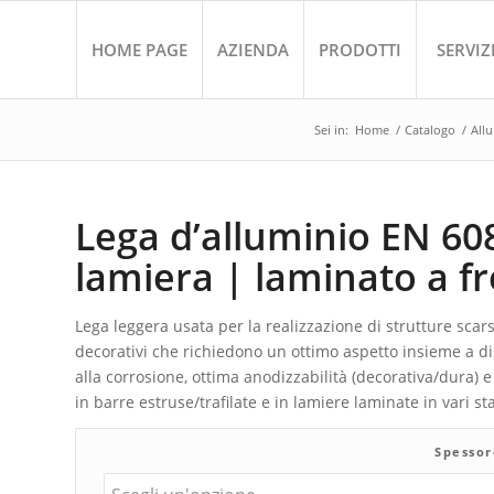
HOME PAGE
AZIENDA
PRODOTTI
SERVIZ
Sei in:
Home
/
Catalogo
/
All
Lega d’alluminio EN 608
lamiera | laminato a f
Lega leggera usata per la realizzazione di strutture scar
decorativi che richiedono un ottimo aspetto insieme a d
alla corrosione, ottima anodizzabilità (decorativa/dura) 
in barre estruse/trafilate e in lamiere laminate in vari stat
Spesso